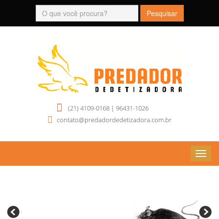
(21) 4109-0168 | 96431-1026
contato@predadordedetizadora.com.br
Dolez